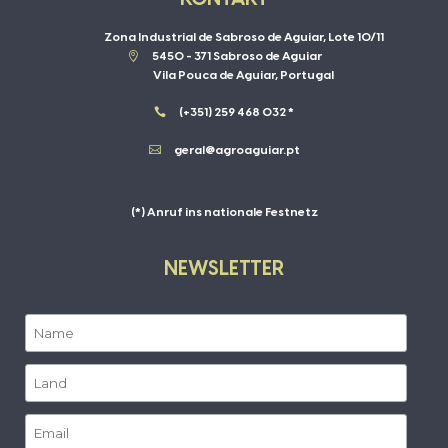
Zona Industrial de Sabroso de Aguiar, Lote 10/11

5450 - 371 Sabroso de Aguiar
Vila Pouca de Aguiar, Portugal

(+351) 259 468 032 *

geral@agroaguiar.pt
(*) Anruf ins nationale Festnetz
NEWSLETTER