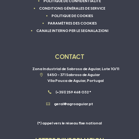
POLITIQUE DE CONFIDENTIALITÉ
CONDITIONS GÉNÉRALES DE SERVICE
POLITIQUE DE COOKIES
PARAMÈTRES DES COOKIES
CANALE INTERNO PER LE SEGNALAZIONI
CONTACT
Zona Industrial de Sabroso de Aguiar, Lote 10/11

5450 - 371 Sabroso de Aguiar
Vila Pouca de Aguiar, Portugal

(+351) 259 468 032 *

geral@agroaguiar.pt
(*) appel vers le réseau fixe national