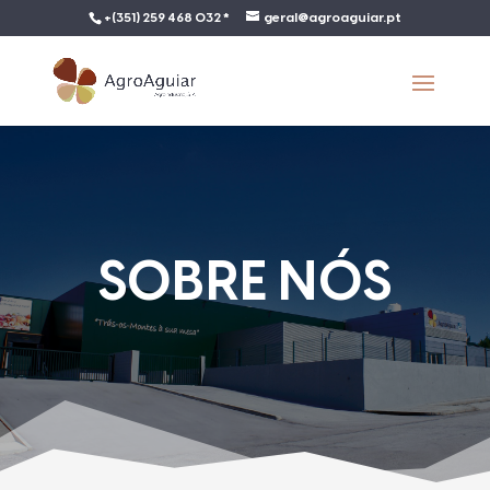
+(351) 259 468 032 *
geral@agroaguiar.pt
SOBRE NÓS