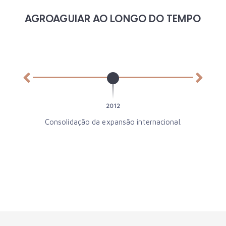
AGROAGUIAR AO LONGO DO TEMPO
ional.
2013
Implementação da Certificação EN ISO 22000:2005
e ainda o EN ISO 9001:2008