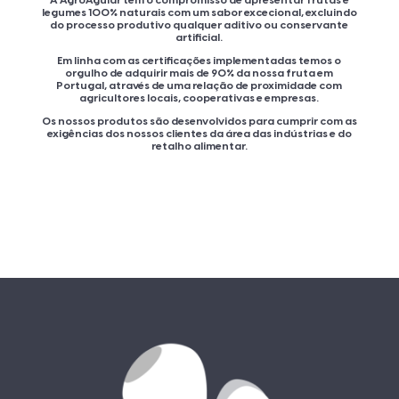
A AgroAguiar tem o compromisso de apresentar frutas e
legumes 100% naturais com um sabor excecional, excluindo
do processo produtivo qualquer aditivo ou conservante
artificial.
Em linha com as certificações implementadas temos o
orgulho de adquirir mais de 90% da nossa fruta em
Portugal, através de uma relação de proximidade com
agricultores locais, cooperativas e empresas.
Os nossos produtos são desenvolvidos para cumprir com as
exigências dos nossos clientes da área das indústrias e do
retalho alimentar.