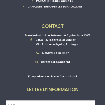
PARAMÈTRES DES COOKIES
CANALE INTERNO PER LE SEGNALAZIONI
CONTACT
Zona Industrial de Sabroso de Aguiar, Lote 10/11

5450 - 371 Sabroso de Aguiar
Vila Pouca de Aguiar, Portugal

(+351) 259 468 032 *

geral@agroaguiar.pt
(*) appel vers le réseau fixe national
LETTRE D’INFORMATION