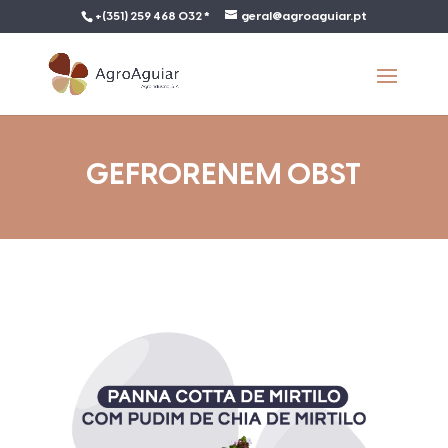
+(351) 259 468 032 *
geral@agroaguiar.pt
GEFRORENEM OBST