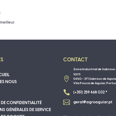
.
meilleur.
ES
CONTACT
Zona Industrial de Sabroso 
CUEIL
10/11

5450 - 371 Sabroso de Aguia
ES NOUS
Vila Pouca de Aguiar, Portu

(+351) 259 468 032 *

geral@agroaguiar.pt
 DE CONFIDENTIALITÉ
S GÉNÉRALES DE SERVICE