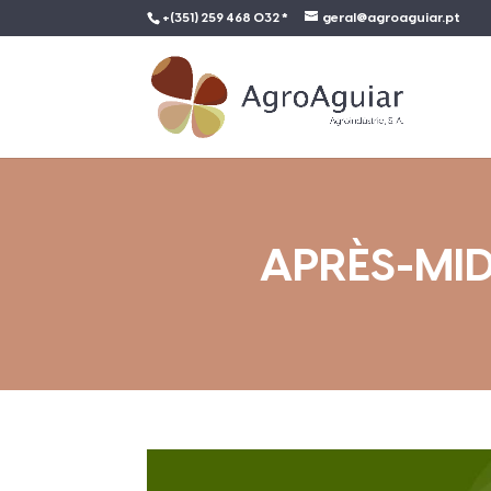
+(351) 259 468 032 *
geral@agroaguiar.pt
APRÈS-MID