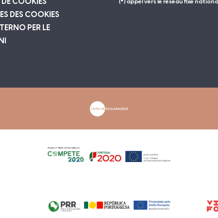
 DE COOKIES
(*) appel vers le réseau fixe nationa
ES DES COOKIES
TERNO PER LE
NI