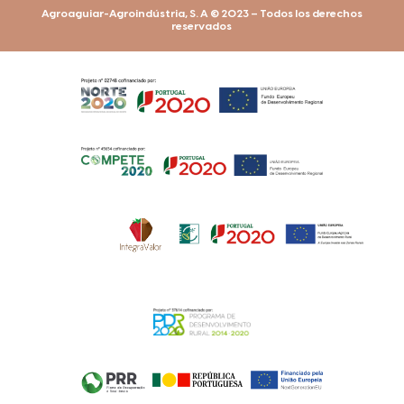
Agroaguiar-Agroindústria, S. A © 2023 – Todos los derechos
reservados