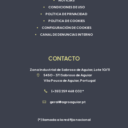
NOTICIAS
CONDICIONES DE USO
POLÍTICA DE PRIVACIDAD
POLÍTICA DE COOKIES
CONFIGURACIÓN DE COOKIES
CANAL DE DENUNCIAS INTERNO
CONTACTO
Zona Industrial de Sabroso de Aguiar, Lote 10/11

5450 - 371 Sabroso de Aguiar
Vila Pouca de Aguiar, Portugal

(+351) 259 468 032 *

geral@agroaguiar.pt
(*) llamada a la red fija nacional