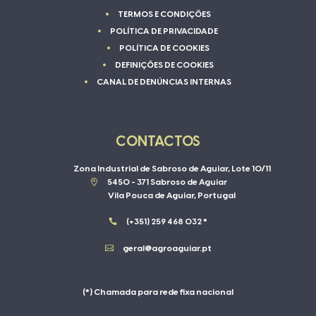
TERMOS E CONDIÇÕES
POLÍTICA DE PRIVACIDADE
POLÍTICA DE COOKIES
DEFINIÇÕES DE COOKIES
CANAL DE DENÚNCIAS INTERNAS
CONTACTOS
Zona Industrial de Sabroso de Aguiar, Lote 10/11

5450 - 371 Sabroso de Aguiar
Vila Pouca de Aguiar, Portugal

(+351) 259 468 032 *

geral@agroaguiar.pt
(*) Chamada para rede fixa nacional