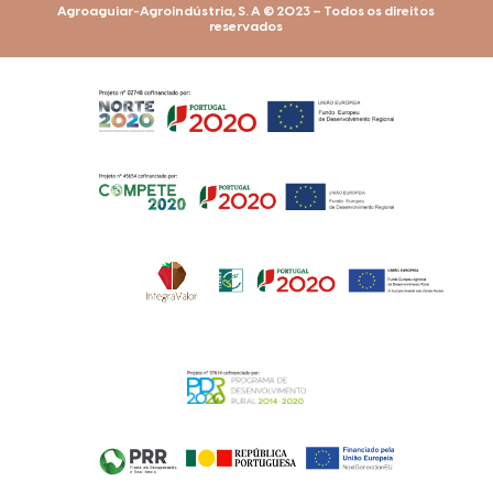
Agroaguiar-Agroindústria, S. A © 2023 – Todos os direitos
reservados