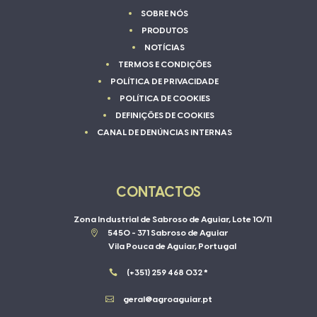
SOBRE NÓS
PRODUTOS
NOTÍCIAS
TERMOS E CONDIÇÕES
POLÍTICA DE PRIVACIDADE
POLÍTICA DE COOKIES
DEFINIÇÕES DE COOKIES
CANAL DE DENÚNCIAS INTERNAS
CONTACTOS
Zona Industrial de Sabroso de Aguiar, Lote 10/11

5450 - 371 Sabroso de Aguiar
Vila Pouca de Aguiar, Portugal

(+351) 259 468 032 *

geral@agroaguiar.pt