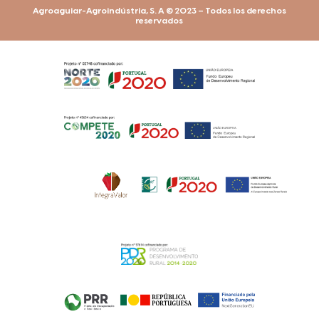
Agroaguiar-Agroindústria, S. A © 2023 – Todos los derechos
reservados