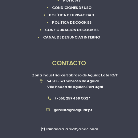
NOTICIAS
CONDICIONES DE USO
POLÍTICA DE PRIVACIDAD
POLÍTICA DE COOKIES
CONFIGURACIÓN DE COOKIES
CANAL DE DENUNCIAS INTERNO
CONTACTO
Zona Industrial de Sabroso de Aguiar, Lote 10/11

5450 - 371 Sabroso de Aguiar
Vila Pouca de Aguiar, Portugal

(+351) 259 468 032 *

geral@agroaguiar.pt
(*) llamada a la red fija nacional