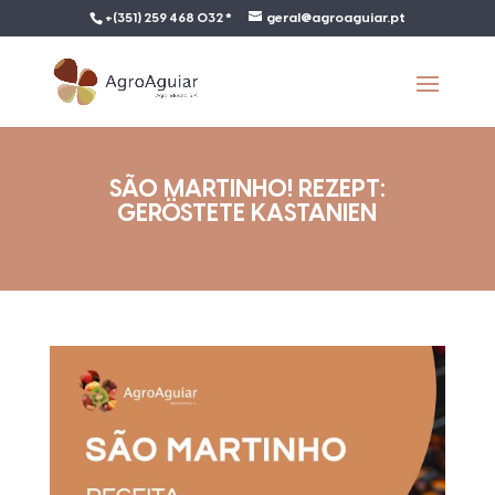
+(351) 259 468 032 *
geral@agroaguiar.pt
SÃO MARTINHO! REZEPT:
GERÖSTETE KASTANIEN