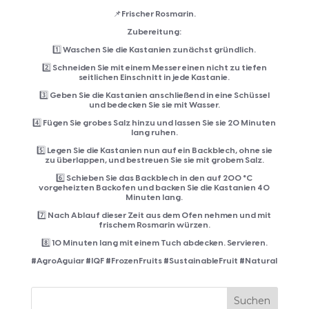
📌Frischer Rosmarin.
Zubereitung:
1️⃣ Waschen Sie die Kastanien zunächst gründlich.
2️⃣ Schneiden Sie mit einem Messer einen nicht zu tiefen
seitlichen Einschnitt in jede Kastanie.
3️⃣ Geben Sie die Kastanien anschließend in eine Schüssel
und bedecken Sie sie mit Wasser.
4️⃣ Fügen Sie grobes Salz hinzu und lassen Sie sie 20 Minuten
lang ruhen.
5️⃣ Legen Sie die Kastanien nun auf ein Backblech, ohne sie
zu überlappen, und bestreuen Sie sie mit grobem Salz.
6️⃣ Schieben Sie das Backblech in den auf 200 °C
vorgeheizten Backofen und backen Sie die Kastanien 40
Minuten lang.
7️⃣ Nach Ablauf dieser Zeit aus dem Ofen nehmen und mit
frischem Rosmarin würzen.
8️⃣ 10 Minuten lang mit einem Tuch abdecken. Servieren.
#AgroAguiar #IQF #FrozenFruits #SustainableFruit #Natural