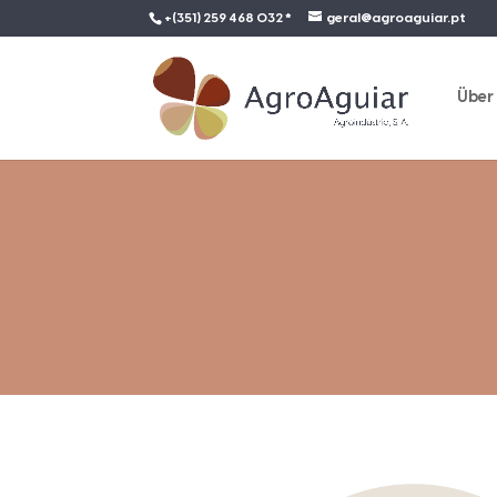
+(351) 259 468 032 *
geral@agroaguiar.pt
Über